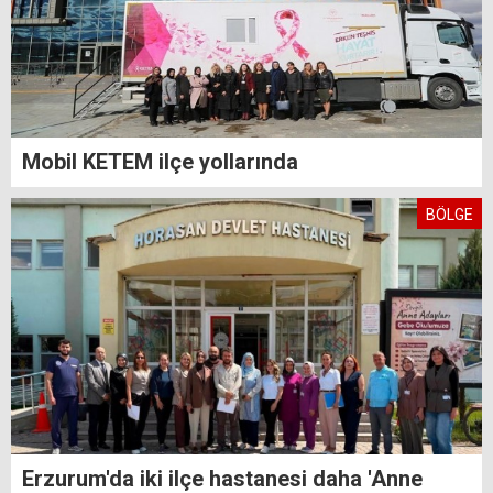
Mobil KETEM ilçe yollarında
BÖLGE
Erzurum'da iki ilçe hastanesi daha 'Anne