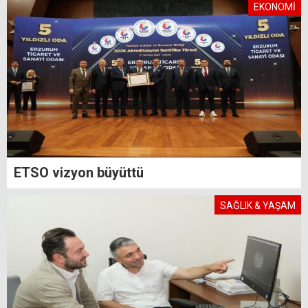
EKONOMİ
ETSO vizyon büyüttü
SAĞLIK & YAŞAM