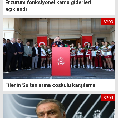
Erzurum fonksiyonel kamu giderleri
açıklandı
SPOR
Filenin Sultanlarına coşkulu karşılama
SPOR