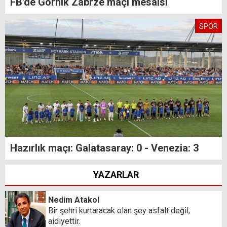
FB'de Gornik Zabrze maçı mesaisi
SPOR
Hazırlık maçı: Galatasaray: 0 - Venezia: 3
YAZARLAR
Nedim Atakol
Bir şehri kurtaracak olan şey asfalt değil,
aidiyettir.