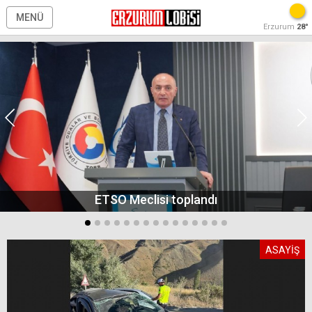
MENÜ
Erzurum
28°
ETSO Meclisi toplandı
ASAYİŞ