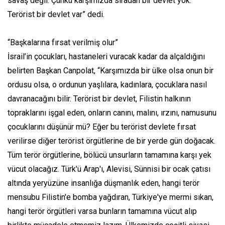
savaş değil. Çünkü karşımızda sıradan bir devlet yok.
Terörist bir devlet var” dedi.
“Başkalarına fırsat verilmiş olur”
İsrail’in çocukları, hastaneleri vuracak kadar da alçaldığını
belirten Başkan Canpolat, “Karşımızda bir ülke olsa onun bir
ordusu olsa, o ordunun yaşlılara, kadınlara, çocuklara nasıl
davranacağını bilir. Terörist bir devlet, Filistin halkının
topraklarını işgal eden, onların canını, malını, ırzını, namusunu
çocuklarını düşünür mü? Eğer bu terörist devlete fırsat
verilirse diğer terörist örgütlerine de bir yerde gün doğacak.
Tüm terör örgütlerine, bölücü unsurların tamamına karşı yek
vücut olacağız. Türk'ü Arap'ı, Alevisi, Sünnisi bir ocak çatısı
altında yeryüzüne insanlığa düşmanlık eden, hangi terör
mensubu Filistin'e bomba yağdıran, Türkiye'ye mermi sıkan,
hangi terör örgütleri varsa bunların tamamına vücut alıp