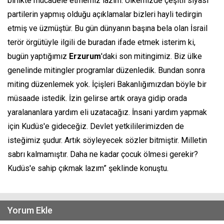
birlikte mücadele etmemiz lazım. Ülkemizde çeşitli siyasi
partilerin yapmış olduğu açıklamalar bizleri hayli tedirgin
etmiş ve üzmüştür. Bu gün dünyanın başına bela olan İsrail
terör örgütüyle ilgili de buradan ifade etmek isterim ki,
bugün yaptığımız
Erzurum
'daki son mitingimiz. Biz ülke
genelinde mitingler programlar düzenledik. Bundan sonra
miting düzenlemek yok. İçişleri Bakanlığımızdan böyle bir
müsaade istedik. İzin gelirse artık oraya gidip orada
yaralananlara yardım eli uzatacağız. İnsani yardım yapmak
için Kudüs'e gideceğiz. Devlet yetkililerimizden de
isteğimiz şudur. Artık söyleyecek sözler bitmiştir. Milletin
sabrı kalmamıştır. Daha ne kadar çocuk ölmesi gerekir?
Kudüs'e sahip çıkmak lazım” şeklinde konuştu.
Yorum Ekle