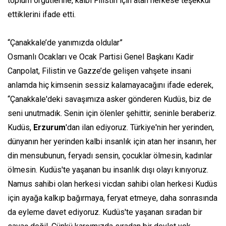
toplum örgütlerine, kalbi Filistin için atan herkese teşekkür
ettiklerini ifade etti.
“Çanakkale’de yanımızda oldular”
Osmanlı Ocakları ve Ocak Partisi Genel Başkanı Kadir
Canpolat, Filistin ve Gazze’de gelişen vahşete insani
anlamda hiç kimsenin sessiz kalamayacağını ifade ederek,
“Çanakkale'deki savaşımıza asker gönderen Kudüs, biz de
seni unutmadık. Senin için ölenler şehittir, seninle beraberiz.
Kudüs,
Erzurum
'dan ilan ediyoruz. Türkiye'nin her yerinden,
dünyanın her yerinden kalbi insanlık için atan her insanın, her
din mensubunun, feryadı sensin, çocuklar ölmesin, kadınlar
ölmesin. Kudüs'te yaşanan bu insanlık dışı olayı kınıyoruz.
Namus sahibi olan herkesi vicdan sahibi olan herkesi Kudüs
için ayağa kalkıp bağırmaya, feryat etmeye, daha sonrasında
da eyleme davet ediyoruz. Kudüs'te yaşanan sıradan bir