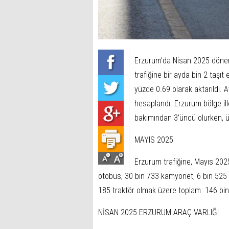
Erzurum’da Nisan 2025 dönemi
trafiğine bir ayda bin 2 taşıt 
yüzde 0.69 olarak aktarıldı. A
hesaplandı. Erzurum bölge ille
bakımından 3’üncü olurken, ü
MAYIS 2025
Erzurum trafiğine, Mayıs 202
otobüs, 30 bin 733 kamyonet, 6 bin 525 
185 traktör olmak üzere toplam 146 bin 5
NİSAN 2025 ERZURUM ARAÇ VARLIĞI