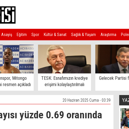
Asayiş
Eğitim
Spor
Kültür & Sanat
Sağlık & Yaşam
Araştırma
Pole
nspor, Mitongo
TESK: Esnafımızın krediye
Gelecek Partisi f
ni resmen açıkladı
erişimi kolaylaştırılmalı
YA
20 Haziran 2025 Cuma - 03:39
ayısı yüzde 0.69 oranında