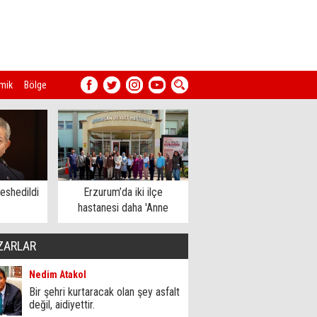
mik
Bölge
eshedildi
Erzurum’da iki ilçe
hastanesi daha 'Anne
Dostu' oldu
ZARLAR
Nedim Atakol
Bir şehri kurtaracak olan şey asfalt
değil, aidiyettir.