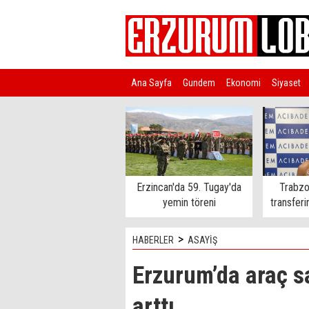
Ana Sayfa
Gundem
Ekonomi
Siyaset
Türkiye
Erzincan'da 59. Tugay'da
Trabzo
yemin töreni
transferi
>
HABERLER
ASAYİŞ
Erzurum’da araç s
arttı