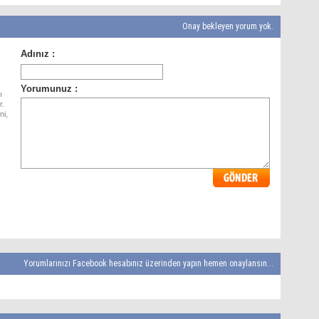
Onay bekleyen yorum yok.
ı
r.
ni,
Yorumlarınızı Facebook hesabınız üzerinden yapın hemen onaylansın...