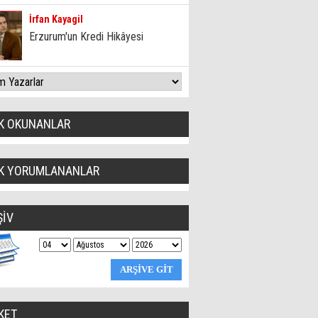
İrfan Kayagil
Erzurum'un Kredi Hikâyesi
K OKUNANLAR
K YORUMLANANLAR
ŞİV
KET