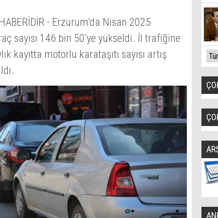
ABERİDİR - Erzurum’da Nisan 2025
 sayısı 146 bin 50’ye yükseldi. İl trafiğine
lık kayıtta motorlu karataşıtı sayısı artış
ldı.
ÇO
ÇO
AR
AN