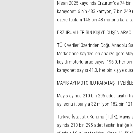
Nisan 2025 kaydında Erzurum’da 74 bin 2
kamyonet, 6 bin 483 kamyon, 7 bin 249 m
üzere toplam 145 bin 48 motorlu kara taş
ERZURUM HER BİN KİŞİYE DÜŞEN ARAÇ 
TÜİK verileri üzerinden Doğu Anadolu Sa
Merkezince kaydedilen analize göre Mayı
kayıtlı motorlu araç sayısı 196,0, her bi
kamyonet sayısı 41,3, her bin kişiye düşe
MAYIS AYI MOTORLU KARATAŞITI VERİLE
Mayıs ayında 210 bin 295 adet taşıtın traf
ayı sonu itibarıyla 32 milyon 182 bin 121
Türkiye İstatistik Kurumu (TÜİK), Mayıs a
ayında 210 bin 295 adet taşıtın trafiğe ka