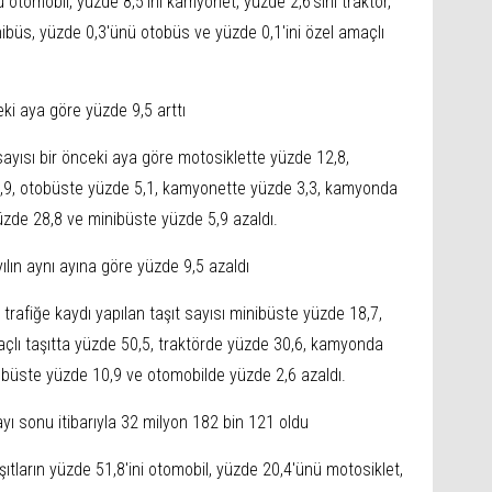
 otomobil, yüzde 8,5'ini kamyonet, yüzde 2,6'sını traktör,
nibüs, yüzde 0,3'ünü otobüs ve yüzde 0,1'ini özel amaçlı
eki aya göre yüzde 9,5 arttı
sayısı bir önceki aya göre motosiklette yüzde 12,8,
5,9, otobüste yüzde 5,1, kamyonette yüzde 3,3, kamyonda
üzde 28,8 ve minibüste yüzde 5,9 azaldı.
yılın aynı ayına göre yüzde 9,5 azaldı
trafiğe kaydı yapılan taşıt sayısı minibüste yüzde 18,7,
çlı taşıtta yüzde 50,5, traktörde yüzde 30,6, kamyonda
obüste yüzde 10,9 ve otomobilde yüzde 2,6 azaldı.
 ayı sonu itibarıyla 32 milyon 182 bin 121 oldu
taşıtların yüzde 51,8'ini otomobil, yüzde 20,4'ünü motosiklet,