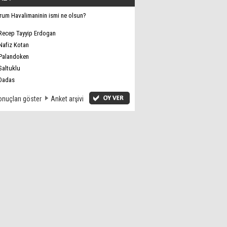
rum Havalimaninin ismi ne olsun?
Recep Tayyip Erdogan
Nafiz Kotan
Palandoken
Saltuklu
Dadas
nuçları göster
Anket arşivi