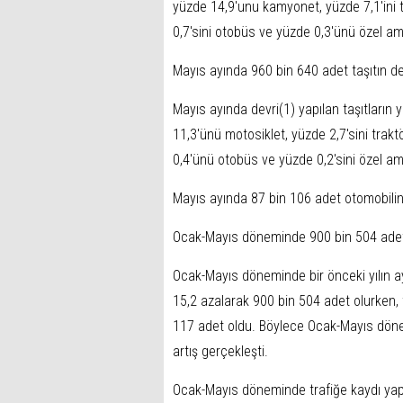
yüzde 14,9'unu kamyonet, yüzde 7,1'ini t
0,7'sini otobüs ve yüzde 0,3'ünü özel ama
Mayıs ayında 960 bin 640 adet taşıtın dev
Mayıs ayında devri(1) yapılan taşıtların
11,3'ünü motosiklet, yüzde 2,7'sini trak
0,4'ünü otobüs ve yüzde 0,2'sini özel ama
Mayıs ayında 87 bin 106 adet otomobilin 
Ocak-Mayıs döneminde 900 bin 504 adet t
Ocak-Mayıs döneminde bir önceki yılın ay
15,2 azalarak 900 bin 504 adet olurken, t
117 adet oldu. Böylece Ocak-Mayıs dönem
artış gerçekleşti.
Ocak-Mayıs döneminde trafiğe kaydı yapıl