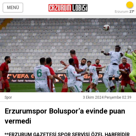
MENÜ
Erzurum
27°
Spor
3 Ekim 2024 Perşembe 02:39
Erzurumspor Boluspor’a evinde puan
vermedi
**ERZURUM GAZETESİ SPOR SERVİSİ ÖZEL HABERİDİR